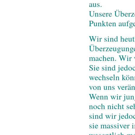
aus.
Unsere Überze
Punkten aufge
Wir sind heu
Überzeugungen
machen. Wir v
Sie sind jedo
wechseln könne
von uns verän
Wenn wir jung
noch nicht se
sind wir jedo
sie massiver 
wesentlich me