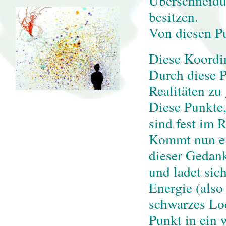
Überschneidu
besitzen.
Von diesen Pu
Diese Koordin
Durch diese P
Realitäten zu
Diese Punkte,
sind fest im 
Kommt nun ei
dieser Gedan
und ladet sic
Energie (also
schwarzes Loc
Punkt in ein 